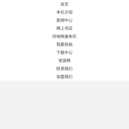
首页
本社介绍
新闻中心
网上书店
图书推荐
更多+
经销商服务区
我要投稿
下载中心
资源网
联系我们
加盟我们
博鳌亚洲论坛可持续发展的亚洲与世界2025年度报告 : 应对气候变化 : 亚洲推进绿色发展
Boao Forum for Asia Sustainable Development: Asia and the World Annual Report 2025 — Addressing Climate Change: Asia Going Green
作者：
作者：
版次：1/1
版次：1/1