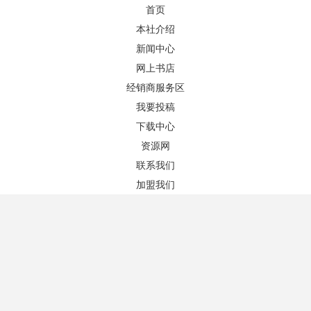
首页
本社介绍
新闻中心
网上书店
经销商服务区
我要投稿
下载中心
资源网
联系我们
加盟我们