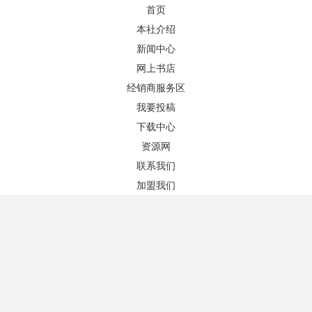
首页
本社介绍
新闻中心
网上书店
图书推荐
更多+
经销商服务区
我要投稿
下载中心
资源网
联系我们
加盟我们
电子商务法案例评析（第3版）
国际商法
作者：李晓秋 主编
作者：郭双焦、王云鹏 主编
版次：3/1
版次：1/1