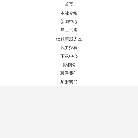
首页
本社介绍
新闻中心
网上书店
图书推荐
更多+
经销商服务区
我要投稿
下载中心
资源网
联系我们
加盟我们
酒店汉语活页式教材
标准汉语写作教程（第一册）
作者：于勇、单微 主编
作者：吴双 编著
版次：1/1
版次：1/1