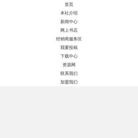
首页
本社介绍
新闻中心
网上书店
图书推荐
更多+
经销商服务区
我要投稿
下载中心
资源网
联系我们
加盟我们
当代中国经济课程思政中的案例教学
中国古典美学九讲
作者：陈福中 主编
作者：王明辉 著
版次：1/1
版次：1/1