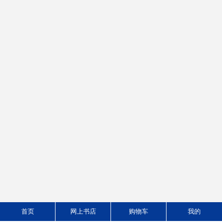
实用航空航天英语
警务英语听说教程
作者：翁凤翔、邱小林 主编
作者：林琳、李晓莲、吴瑕 主编
版次：1/1
版次：1/1
ISBN：9787566326058
ISBN：9787566325969
定价:￥58.00
定价:￥49.00
52.20
44.10
价格：
元
价格：
元
首页
网上书店
购物车
我的