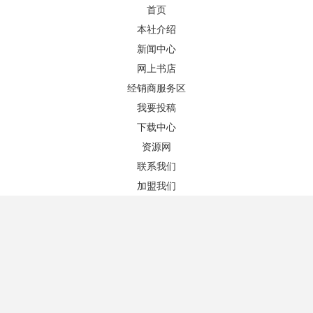
首页
本社介绍
新闻中心
网上书店
图书推荐
更多+
经销商服务区
我要投稿
下载中心
资源网
联系我们
加盟我们
当代中国经济课程思政中的案例教学
中国古典美学九讲
作者：陈福中 主编
作者：王明辉 著
版次：1/1
版次：1/1