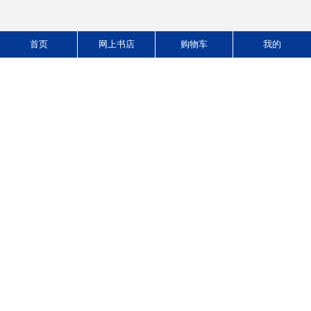
首页
网上书店
购物车
我的
金融服务营销实务
差异：营销金融——中国金融业如何实现差异化营销
作者：［美］Jay Nagdeman（杰·纳格德曼）著
版次：1/1
作者： 张 韬
ISBN：9787566306425
版次：1/1
定价:￥39.00
ISBN：9787566306968
定价:￥36.00
35.10
价格：
元
32.40
价格：
元