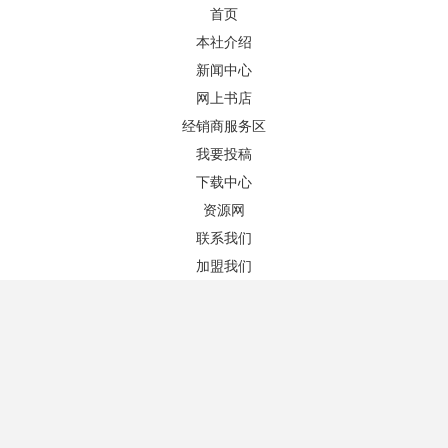
首页
本社介绍
新闻中心
网上书店
图书推荐
更多+
经销商服务区
我要投稿
下载中心
资源网
联系我们
加盟我们
房地产销售实务（第三版）
市场营销
作者：钱伟荣、杨丽 主编
作者：颜青 主编
版次：3/1