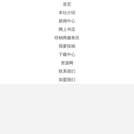
首页
本社介绍
新闻中心
网上书店
图书推荐
更多+
经销商服务区
我要投稿
下载中心
资源网
联系我们
加盟我们
实用商务口译（第三版）
会展英语教程（第三版）
作者：白丽芳 主编
作者：余樟亚、孟广君 主编
版次：3/1
版次：3/1