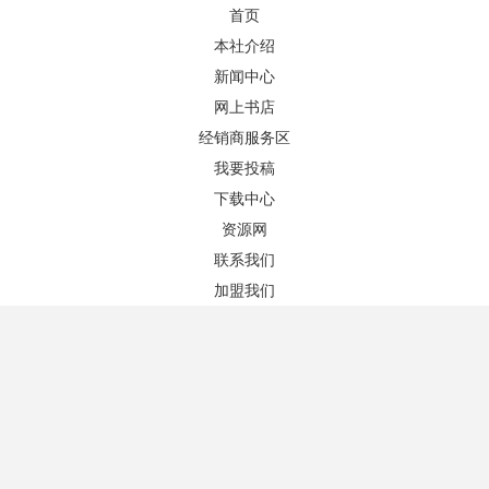
首页
本社介绍
新闻中心
网上书店
图书推荐
更多+
经销商服务区
我要投稿
下载中心
资源网
联系我们
加盟我们
实用商务口译（第三版）
会展英语教程（第三版）
作者：白丽芳 主编
作者：余樟亚、孟广君 主编
版次：3/1
版次：3/1