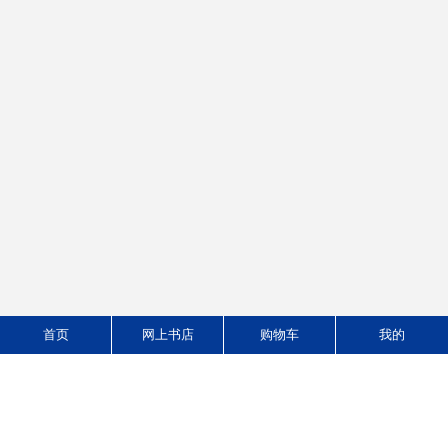
决策分析
财政学
作者：马俊 王政 主编
作者：杨冬梅 编著
版次：1/1
版次：/
ISBN：9787566300102
ISBN：9787566303905
定价:￥22.00
定价:￥37.00
20.00
价格：
元
33.30
价格：
元
首页
网上书店
购物车
我的
中国政治制度史
政治学
作者：荣 真
作者：戴长征 主编