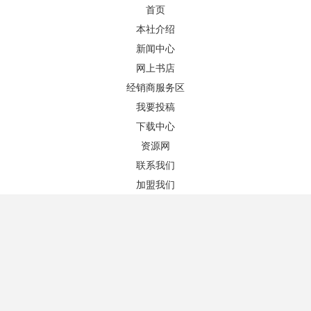
首页
本社介绍
新闻中心
网上书店
图书推荐
更多+
经销商服务区
我要投稿
下载中心
资源网
联系我们
加盟我们
大学英语3 远程
作者：谢毅斌
版次：/
公共政策（第二版）
ISBN：9787811348873
作者：徐 晨
定价:￥25.00
版次：2/1