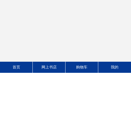
财务报表分析 第三版
公共部门绩效评估
作者：张新民、王秀丽
作者：西奥多·H·波伊斯特
版次：
版次：
ISBN：9787040449860
ISBN：9787300229430
定价:￥35.80
定价:￥45.00
32.30
40.50
价格：
元
价格：
元
首页
网上书店
购物车
我的
跨国公司概论(远程）
管理沟通（第三版）
作者：张玮,张宇馨著
作者：张莉
版次：
版次：
ISBN：9787302321965
ISBN：9787040478600
定价:￥48.00
定价:￥46.90
43.20
42.20
价格：
元
价格：
元
法理学
衍生金融工具
作者：人民教育出版社
作者：王晋忠