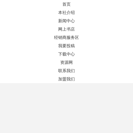
首页
本社介绍
新闻中心
网上书店
图书推荐
更多+
经销商服务区
我要投稿
下载中心
广告、促销与整合营销传播(第7版)
员工福利概论（第二版）
作者：（美）肯尼思.E.克洛
作者：仇雨临 陈姗
资源网
版次：
版次：
联系我们
ISBN：9787302410683
ISBN：9787300142722
定价:￥49.00
定价:￥35.00
加盟我们
44.10
31.50
价格：
元
价格：
元