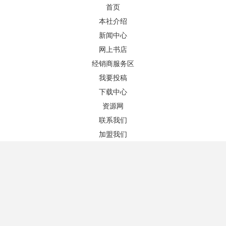
首页
本社介绍
新闻中心
网上书店
图书推荐
更多+
经销商服务区
我要投稿
下载中心
资源网
联系我们
加盟我们
中国文化典籍英译教程
英文报刊国际商务阅读（第五版）
作者：王琰 主编
作者：蒋甜甜、陈祥国 主编
版次：1/1
版次：5/1