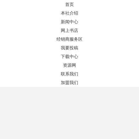
首页
本社介绍
新闻中心
网上书店
经销商服务区
我要投稿
下载中心
资源网
联系我们
加盟我们
广
贵
海
河
河
黑
湖
湖
江
吉
江
辽
内
山
山
西
州
南
北
南
龙
北
南
西
林
苏
宁
蒙
西
东
江
古
长春市高教图书
吉林省外文书店