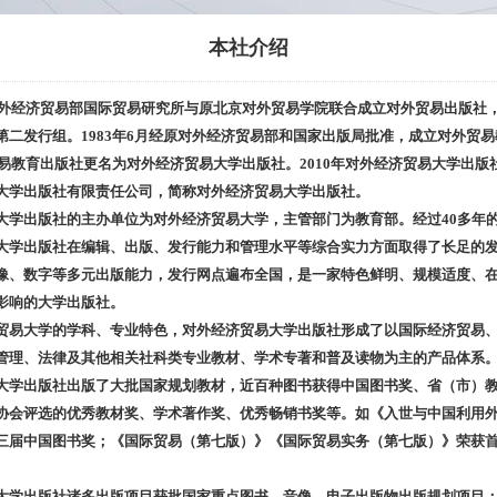
本社介绍
外经济贸易部国际贸易研究所与原北京对外贸易学院联合成立对外贸易出版社
第二发行组。
1983
年
6
月经原对外经济贸易部和国家出版局批准，成立对外贸易
易教育出版社更名为对外经济贸易大学出版社。
2010
年对外经济贸易大学出版
大学出版社有限责任公司，简称对外经济贸易大学出版社。
大学出版社的主办单位为对外经济贸易大学，主管部门为教育部。经过
40
多年
大学出版社在编辑、出版、发行能力和管理水平等综合实力方面取得了长足的
像、数字等多元出版能力，发行网点遍布全国，是一家特色鲜明、规模适度、
影响的大学出版社。
贸易大学的学科、专业特色，对外经济贸易大学出版社形成了以国际经济贸易
管理、法律及其他相关社科类专业教材、学术专著和普及读物为主的产品体系
大学出版社出版了大批国家规划教材，近百种图书获得中国图书奖、省（市）
协会评选的优秀教材奖、学术著作奖、优秀畅销书奖等。如《入世与中国利用
三届中国图书奖；《国际贸易（第七版）》《国际贸易实务（第七版）》荣获