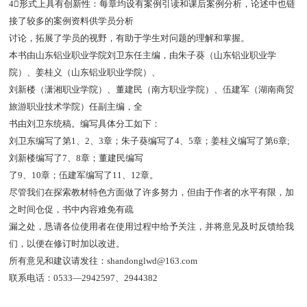
4形式上具有创新性：每章均设有案例引读和课后案例分析，论述中也链
接了较多的案例资料供学员分析
讨论，拓展了学员的视野，有助于学生对问题的理解和掌握。
本书由山东铝业职业学院刘卫东任主编，由朱子葵（山东铝业职业学
院）、姜桂义（山东铝业职业学院）、
刘新楼（潇湘职业学院）、董建民（南方职业学院）、伍建军（湖南商贸
旅游职业技术学院）任副主编，全
书由刘卫东统稿。编写具体分工如下：
刘卫东编写了第1、2、3章；朱子葵编写了4、5章；姜桂义编写了第6章;
刘新楼编写了7、8章；董建民编写
了9、10章；伍建军编写了11、12章。
尽管我们在探索教材特色方面做了许多努力，但由于作者的水平有限，加
之时间仓促，书中内容难免有疏
漏之处，恳请各位使用者在使用过程中给予关注，并将意见及时反馈给我
们，以便在修订时加以改进。
所有意见和建议请发往：shandonglwd@163.com
联系电话：0533—2942597、2944382