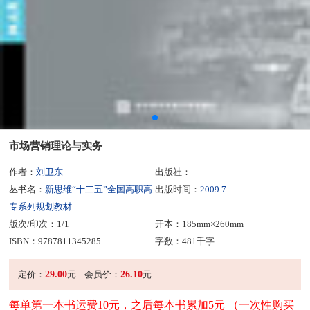
市场营销理论与实务
作者：
刘卫东
出版社：
丛书名：
新思维“十二五”全国高职高
出版时间：
2009.7
专系列规划教材
版次/印次：1/1
开本：185mm×260mm
ISBN：9787811345285
字数：481千字
29.00
26.10
定价：
元
会员价：
元
每单第一本书运费10元，之后每本书累加5元 （一次性购买