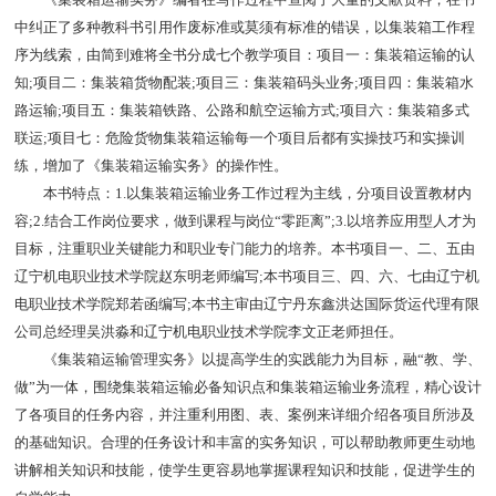
中纠正了多种教科书引用作废标准或莫须有标准的错误，以集装箱工作程
序为线索，由简到难将全书分成七个教学项目：项目一：集装箱运输的认
知;项目二：集装箱货物配装;项目三：集装箱码头业务;项目四：集装箱水
路运输;项目五：集装箱铁路、公路和航空运输方式;项目六：集装箱多式
联运;项目七：危险货物集装箱运输每一个项目后都有实操技巧和实操训
练，增加了《集装箱运输实务》的操作性。
本书特点：1.以集装箱运输业务工作过程为主线，分项目设置教材内
容;2.结合工作岗位要求，做到课程与岗位“零距离”;3.以培养应用型人才为
目标，注重职业关键能力和职业专门能力的培养。本书项目一、二、五由
辽宁机电职业技术学院赵东明老师编写;本书项目三、四、六、七由辽宁机
电职业技术学院郑若函编写;本书主审由辽宁丹东鑫洪达国际货运代理有限
公司总经理吴洪淼和辽宁机电职业技术学院李文正老师担任。
《集装箱运输管理实务》以提高学生的实践能力为目标，融“教、学、
做”为一体，围绕集装箱运输必备知识点和集装箱运输业务流程，精心设计
了各项目的任务内容，并注重利用图、表、案例来详细介绍各项目所涉及
的基础知识。合理的任务设计和丰富的实务知识，可以帮助教师更生动地
讲解相关知识和技能，使学生更容易地掌握课程知识和技能，促进学生的