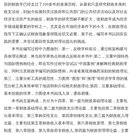
容的财政学已经走过了200多年的发展历程。从最初只是研究财政本身的
收支活动，到如今拓展到关注政府和公共部门的公共经济活动以及对社会
经济生活所产生的效应，财政学的研究范畴不断扩大，使财政学成为经济
学领域最重要的学科之一。尤其是在市场经济条件下的今天，在财政理论
指导下正确认识财政现象显得既迫切又必要。基于此，编写本书以回应实
践的需要，并尝试着回答实践对理论提出的挑战。
本书在编写过程中力图做到：第一，反映学科前沿，通过框架构建与
具体理论阐述，将当前学界热点和难点反映在本书中;第二，注重中国特色
与国际惯例相结合，即在写作过程中尝试以“中国案例”来解释经典财政理
论，同时注意财政学编写的国际惯例，向读者展现准确而深刻的财政理论;
第三，注重分析工具的规范性，力图用 “图形”和“推理”等经济学常用的规
范分析工具来简单明了地说明和介绍相关财政理论;第四，注重基础理论、
基本技能的培养，力图使本书由浅入深，通俗易懂。
本书由五篇构成，共分为十四章。第一篇为财政基础理论篇，主要包
括第一章财政基础理论;第二篇为财政支出理论篇，主要包括第二章财政支
出基本理论、第三章购买性支出、第四章转移性支出;第三篇为财政收入理
论篇，主要包括第五章财政收入基本理论、第六章税收原理、第七章税收
制度、第八章国债、第九章政府非税收入;第四篇为财政管理理论篇，主要