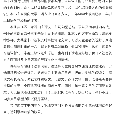
本书在编写过程中注重选材的新颖实用，语法词汇的专业系统，练习内容
的全面到位。既可以指导日语二级的学习，又可以介绍商务方面的相关知
识。本书主要面向大学日语专业（商务方向）二年级学生或者已有一年以
上日语学习经历的读者。
本册共16课，每课由主课文、单词句型总结、语法及阅读练习构成。
书中的主课文部分主要来源于日本的报纸、杂志，内容丰富新颖，形式多
种多样。尤其是书中选取的时事性评论文章，可以拓宽读者的视野，为读
者提供阅读时事的平台。课后附有单词解释、句型说明等。这便于读者学
习新词新句，掌握二级词汇和语法，也有利于读者更好地了解日本社会的
方方面面以及中日两国的经济文化交流情况。
课后练习包括语法和阅读。语法练习主要围绕本课出现的语法点，以
选择题形式进行练习。阅读练习主要选用日语二级能力测试的阅读文，阅
读文有长有短，体裁包括说明文、记叙文、议论文等，便于读者熟悉各种
类型的文章，全面提高读者的阅读水平。同时，每一篇文章的后面配有答
案，可以使读者独立地进行日语二级的阅读练习，找出弱点，弥补不足，
为参加日语能力测试奠定基础。
希望通过本书的学习，把课堂学习和备考日语能力测试有机地结合起
来，达到事半功倍的效果。