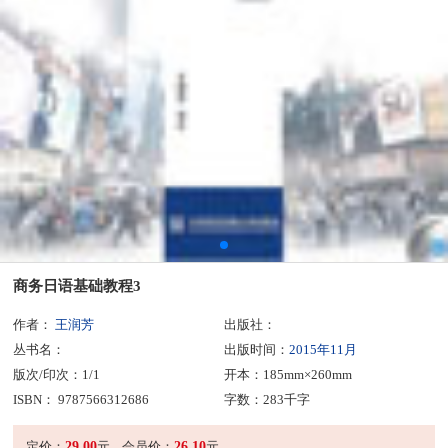
商务日语基础教程3
作者：
王润芳
出版社：
丛书名：
出版时间：
2015年11月
版次/印次：1/1
开本：185mm×260mm
ISBN： 9787566312686
字数：283千字
29.00
26.10
定价：
元
会员价：
元