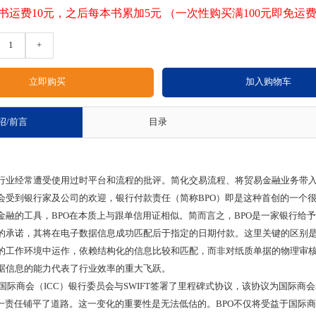
书运费10元，之后每本书累加5元 （一次性购买满100元即免运
1
+
绍/前言
目录
经常遭受使用过时平台和流程的批评。简化交易流程、将贸易金融业务带入
会受到银行家及公司的欢迎，银行付款责任（简称BPO）即是这种首创的一个
的工具，BPO在本质上与跟单信用证相似。简而言之，BPO是一家银行给
的承诺，其将在电子数据信息成功匹配后于指定的日期付款。这里关键的区别是
的工作环境中运作，依赖结构化的信息比较和匹配，而非对纸质单据的物理审
据信息的能力代表了行业效率的重大飞跃。
国际商会（ICC）银行委员会与SWIFT签署了里程碑式协议，该协议为国际商
这一责任铺平了道路。这一变化的重要性是无法低估的。BPO不仅将受益于国际