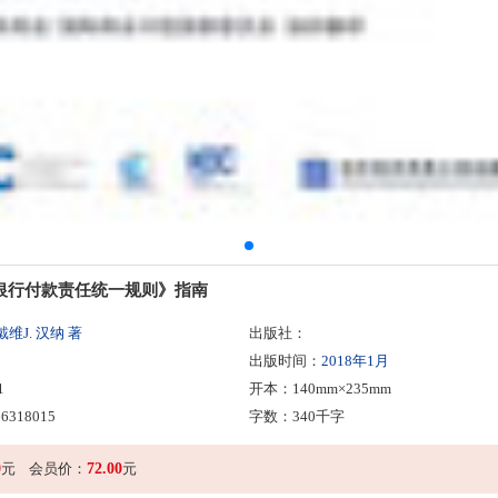
银行付款责任统一规则》指南
维J. 汉纳 著
出版社：
出版时间：
2018年1月
1
开本：140mm×235mm
6318015
字数：340千字
0
72.00
元
会员价：
元