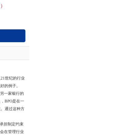
费）
21世纪的行业
很好的例子。
予另一家银行的
，BPO是在一
核。通过这种方
会承担制定约束
商会在管理行业