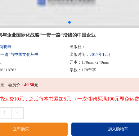
素与企业国际化战略“一带一路”沿线的中国企业
 尚晓燕
出版社：
带一路”与中国文化丛书
出版时间：
2017年12月
1
开本：170mm×240mm
66318763
字数：179千字
0
40.50
元
会员价：
元
书运费10元，之后每本书累加5元 （一次性购买满100元即免运
1
+