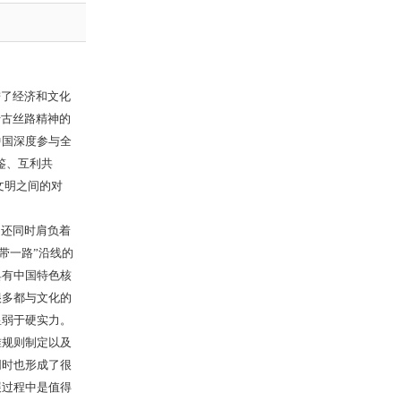
了经济和文化
于古丝路精神的
中国深度参与全
鉴、互利共
文明之间的对
还同时肩负着
带一路”沿线的
具有中国特色核
很多都与文化的
显弱于硬实力。
准规则制定以及
同时也形成了很
展过程中是值得