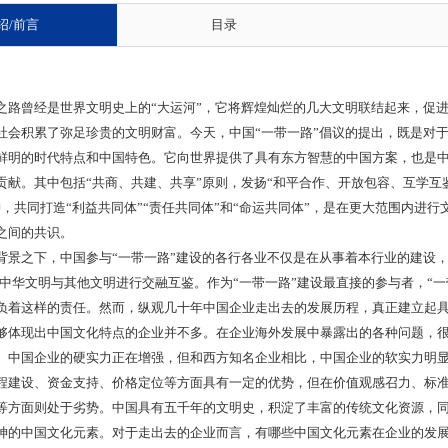
绍/前言
目录
曾经是世界文明史上的“大运河”，它将辉煌灿烂的几大文明联结起来，促进
社会积累了弥足珍贵的文明财富。今天，中国“一带一路”倡议的提出，既是对
鲜明的时代特点和中国特色。它向世界提供了具有东方智慧的中国方案，也是
贡献。其中包括“共商、共建、共享”原则，发扬“和平合作、开放包容、互学互
神，共同打造“利益共同体”“责任共同体”和“命运共同体”，是在更大范围内进行
之间的共识。
之下，中国参与“一带一路”建设的各行各业不仅是在从事着本行业的建设，
表中华文明与其他文明进行交融互鉴。作为“一带一路”建设最直接的参与者，“一
负着这样的责任。然而，纵观几十年中国企业走出去的发展历程，真正建立起
够体现出中国文化特点的企业并不多。在企业海外发展中暴露出的各种问题，
。中国企业的硬实力正在增强，但和西方知名企业相比，中国企业的软实力明
程建设、资金支持、价格定位等方面具有一定的优势，但在价值观感召力、标
等方面则处于劣势。中国具有五千年的文明史，积淀了丰富的传统文化资源，
神的中国文化元素。对于走出去的企业而言，有哪些中国文化元素在企业的发