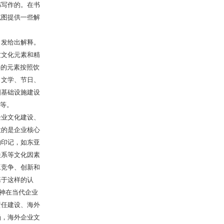
书写作的。在书
试图提供一些解
发给出解释。
质文化元素和精
畴的元素按照饮
、文学、节日、
国基础设施建设
等等。
业文化建设、
设的是企业核心
的印记，如东亚
关系等文化因素
工竞争、创新和
基于这样的认
精神在当代企业
责任建设、海外
涵，海外企业文