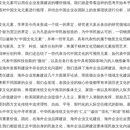
文化元素可以用在企业发展建设的哪些领域。我们就是带着这样的思考开始本
着对中国文化元素进行梳理，并结合中国企业在国际上的发展现状进行分析，
元素，学界至今尚未形成一个统一的界定，研究者大多从各自的研究领域出
个较为宽泛的界定，认为凡是由中华民族创造的，为中华民族认可的，一切物
可以被称为“中国文化元素”，并将一些常见的，具有代表性的属于物质文化范
筑与家具、文字、科技、城市分别列举，将属于精神文化范畴的元素按照艺术
精神分别列举。我们还总结了一些代表当代中国文化的可视性元素，如代表中
”，代表中国科技创新的“微信”，以及在各行各业中具有国际影响力的人物形象
外发展和建设中存在的文化问题时，我们选择了海外企业品牌建设、海外企
责任建设、海外企业形象建设几个方面展开论述。而统领企业各个领域文化建
考察不同国家的企业，我们会发现，各国企业的核心价值都带有本国历史文化
家文化的影响，将儒家传统文化中推崇的集体主义、家国一体以及和谐的人际
心价值建设中；欧美国家的企业提倡个人主义，重视个人潜能的发挥，鼓励员
受到西方文化传统中追求理性、自由、平等、契约化的人际交往模式的影响。
从中华文化中寻求资源，中华民族传统文化中的“仁义”“诚信”“崇礼”“和谐”等
有重要价值。因此，在海外企业品牌建设、海外企业文化建设、海外企业社会
上我们都提倡立足中国自身的民族文化，海外企业品牌建设要体现民族文化内