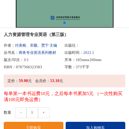
人力资源管理专业英语（第三版）
作者：
付美榕、宋颖、贾宁 主编
出版社：
丛书名：
商务专业英语系列教材
出版时间：
2022.1
版次/印次：3/1
开本：185mmx260mm
ISBN：9787566323583
字数：373千字
59.00
53.10
定价：
元
会员价：
元
每单第一本书运费10元，之后每本书累加5元 （一次性购买
满100元即免运费）
数量
-
1
+