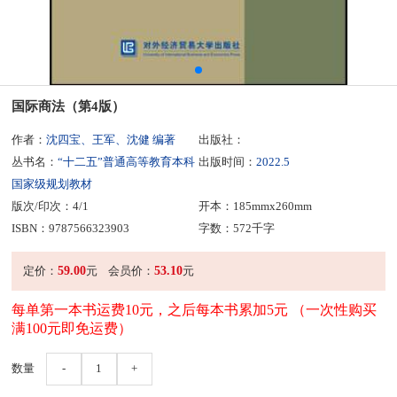
国际商法（第4版）
作者：
沈四宝、王军、沈健 编著
出版社：
丛书名：
“十二五”普通高等教育本科
出版时间：
2022.5
国家级规划教材
版次/印次：4/1
开本：185mmx260mm
ISBN：9787566323903
字数：572千字
59.00
53.10
定价：
元
会员价：
元
每单第一本书运费10元，之后每本书累加5元 （一次性购买
满100元即免运费）
数量
-
1
+