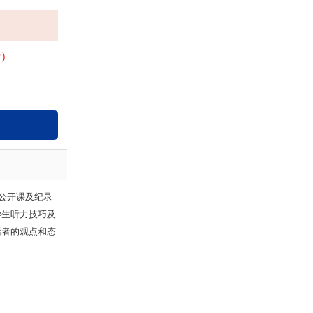
费）
公开课及纪录
学生听力技巧及
话者的观点和态