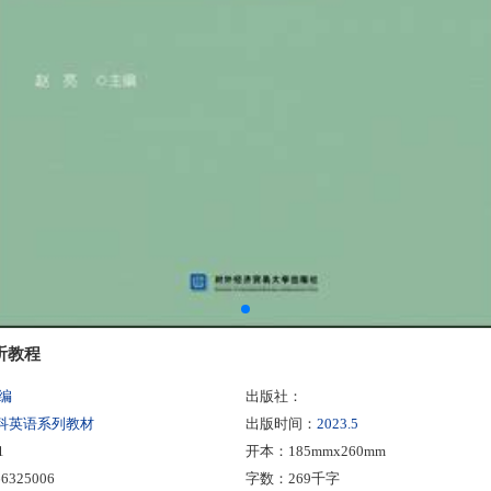
听教程
编
出版社：
科英语系列教材
出版时间：
2023.5
1
开本：185mmx260mm
6325006
字数：269千字