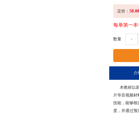
58.0
定价：
每单第一本
数量
-
介
本教材以新文
片等音视频材
技能，能够根
度，并通过预