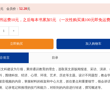
0
52.20
元
会员价：
元
书运费10元，之后每本书累加5元 （一次性购买满100元即免运
1
+
绍/前言
目录
科建设为引领，秉持通识教育的理念，选取英文原版闻报道、采访、演讲、
料，围绕科技、经济、心理、环境、艺术、历史等主题。设计不同题型，教会
据音视频的内容，掌握材料的框架和中心大意，抓住要点和重要细节，领会讲
测、记录笔记和推理的技巧和能力，对听到的内容进行转述，撰写概述等。