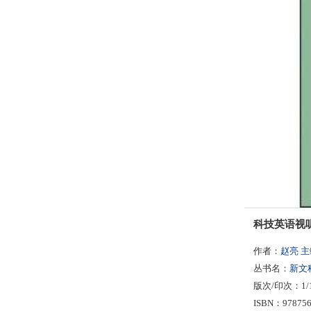
科技英语视
作者：
赵亮 主
丛书名：
新文
版次/印次：1/
ISBN：978756