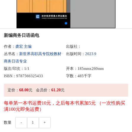
新编商务日语函电
作者：
袭宏 主编
出版社：
丛书名：
新世界高职高专院校教材·
出版时间：
2023.9
商务日语专业
版次/印次：1/1
开本：185mmx260mm
ISBN：9787566325433
字数：485千字
68.00
61.20
定价：
元
会员价：
元
每单第一本书运费10元，之后每本书累加5元 （一次性购买
满100元即免运费）
数量
-
1
+