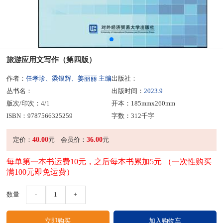
旅游应用文写作（第四版）
作者：
任孝珍、梁银辉、姜丽丽 主编
出版社：
丛书名：
出版时间：
2023.9
版次/印次：4/1
开本：185mmx260mm
ISBN：9787566325259
字数：312千字
40.00
36.00
定价：
元
会员价：
元
每单第一本书运费10元，之后每本书累加5元 （一次性购买
满100元即免运费）
数量
-
1
+