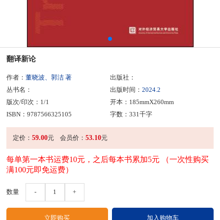
翻译新论
作者：
董晓波、郭洁 著
出版社：
丛书名：
出版时间：
2024.2
版次/印次：1/1
开本：185mmX260mm
ISBN：9787566325105
字数：331千字
59.00
53.10
定价：
元
会员价：
元
每单第一本书运费10元，之后每本书累加5元 （一次性购买
满100元即免运费）
数量
-
1
+