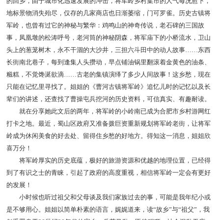
的回乡，由于城市化迅速发展的冲击，将军岭乡村集市的人气每况愈下，
地标景物消失殆尽，仅存的几家商店也日渐萎缩，门可罗雀。历史古镇将
军岭，也曾有过它的神秘与繁华：鸡鸣山的神奇传说，老石碑的三国故
事，凤凰墩的松涛呼号，老河筒的神秘阴森，将军庙下的小桥流水，卫山
头上的葱茏树木，永不干涸的大沙井，三担六斗田中的动人故事……东西
长街南北巷子，每到逢集人头攒动，早点铺油锅里翻滚着金黄色的油条、
糍糕，不觉馋涎欲滴……古老的集镇演绎了多少人间故事！这乡愁，现在
只能在记忆里寻找了。姐姐的《曹河古镇将军岭》追忆儿时的记忆以及长
辈们的讲述，还查找了曹操屯兵挖河的历史资料，可信真实、有趣耐读。
就在分享她此文后的两年，将军岭的小岭南已成为合肥市乡村游网红
打卡之地。最近，蜀山区政府又准备拨巨资重新规划将军岭老街，让将军
岭成为休闲美食的好去处、留得住乡愁的好地方。得知这一消息，姐姐欣
喜万分！
将军岭厚实的历史底蕴，极好的旅游资源和优越的地理位置，已经得
到了有识之士的青睐，引起了政府的高度重视，相信将军岭一定会有更好
的发展！
小时候也听过祖父和父母谈及我们家族过去的事，可能是我年纪小或
是不够用心。姐姐以简单朴素的语言，娓娓道来，读“故乡”与“祖父”，我