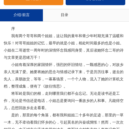
介绍/前言
目录
序
我有两个哥哥和两个姐姐，这让我的童年和青少年时期充满了温暖和
快乐！对哥哥姐姐的记忆，最早的就是小姐，相处时间最多的也是小姐。
小姐在二哥逝世一周年时的深情怀念我感同身受，其后读她怀念二哥的诗
与文章更是思绪万千！
小姐有着深厚的家国情怀，强烈的怀旧情结，一颗感恩的心，对故乡
亲人充满了爱。她要将她的思念与情感记录下来，于是历历往事，逝去的
先人，亲朋故交，等等，一幕幕场景，一个个人物，流入了她的计算机文
档，整理成集，便有了《故往情思》。
将军岭是我们的根，走到哪里我们都不会忘记。无论是读书还是工
作，无论是书信还是电话，小姐总是要询问一番故乡的人和事。凡能得空
儿，总想回故乡走走看看。
是的，那里的每个角落，都有我和姐姐二十多年的足迹，那里的一草
一木，无不牵动着我们怀乡的心，引起莫名的兴奋或惆怅！然而，一次次