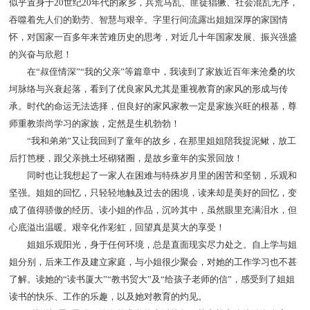
似乎置身于20世纪20年代的家乡，兵荒马乱、匪徒猖獗、社会混乱无序，
吞噬着先人们的勤劳、智慧与艰辛。字里行间流露出姐姐深厚的家国情
怀，对国家一百多年来苦难历史的思考，对近几十年国家发展、振兴强盛
的兴奋与欣慰！
在“叔侄情深”“我的父亲”等篇章中，我读到了家族近百年来沧桑的坎
坷脉络与兴衰起落，看到了优良家风尤其是重视教育的家风的形成与传
承。时代的命运无法选择，但良好的家风家教一定是家族兴旺的根基，尊
师重教崇尚学习的家族，定然是生机勃勃！
“我和弟弟”又让我回到了童年的故乡，在那里姐姐陪我捉泥鳅，放工
后打笆梗，跟父亲挑土坯砌猪圈，是故乡童年的实景回放！
同时也让我想起了一家人在困难与特殊岁月里的困苦和坚韧，乐观和
坚强。姐姐的回忆，只轻轻地触及过去的困境，读来却是美好的回忆，变
成了值得骄傲的经历。读小姐的作品，沉吟其中，虽然眼里充满泪水，但
心底溢出温暖。艰辛化作彩虹，回望真是莫大的享受！
姐姐乐观阳光，身于任何环境，总是直面现实尽力处之。自上学与姐
姐分别，后来工作及建立家庭，与小姐很少聚会，对她的工作学习也不甚
了解。读她的“读书厦大”“教书贸大”及“给孩子老师的信”，感受到了姐姐
读书的快乐、工作的乐趣，以及她对教育的灼见。