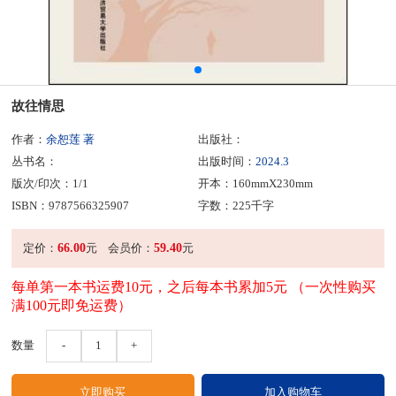
故往情思
作者：
余恕莲 著
出版社：
丛书名：
出版时间：
2024.3
版次/印次：1/1
开本：160mmX230mm
ISBN：9787566325907
字数：225千字
66.00
59.40
定价：
元
会员价：
元
每单第一本书运费10元，之后每本书累加5元 （一次性购买
满100元即免运费）
数量
-
1
+