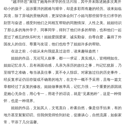
“越洋怀思”展现了她海外求学的生活片段，其中并未陈述她多次离开
幼小的孩子，远涉重洋的困难与艰辛，却是多彩而有趣的经历。读来如临
其境，除了异域的景物风情，更深切体会到了小姐与那些留学生们求学的
刻苦与奋进，感受到他们之间相互帮助的同胞情深、人性之美。姐姐结识
了那么多的海外学子、同事同学，得到了他们许多的帮助，也和他们一起
度过了难忘的快乐时光！姐姐爱国爱家、诚实勤奋、自尊自爱，赢得了外
国友人的信任、尊重与友谊，他们也给予了姐姐许多的帮助。
在这之前，小姐从未向我提及过这些，读来趣味盎然！
姐姐的作品，无论写人叙事，都一一求证，真实感人，皆栩栩如生。
姐姐记忆非凡，且有画面动感，凡亲为亲历的故往之事，均记忆犹新，乃
至细节之准确，每当谈及往事，莫不令人惊叹。对家族过往的历史事件，
经反复求证仍旧存疑或不确凿的地方，在文中一概不予采用，且每一篇文
章都经过了反复的修改。姐姐做事效率高，记忆力强，一个重要的原因就
是她心无杂念，用心专一，用老子的话说，就是“见素抱朴”，这是一种情
怀，也是一种境界。
姐姐的作品，文如其人，文笔直白，朴素自然，像是信手拈来，有的
地方甚至絮絮叨叨。但我倒觉得恰到好处，促膝谈心，自然流露，如叙家
常，平添了几分温馨。