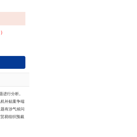
费）
题进行分析。
飞机补贴案争端
主题有涉气候问
界贸易组织预裁