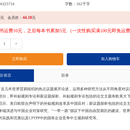
6325716
字数：162千字
0
44.10
元
会员价：
元
书运费10元，之后每本书累加5元 （一次性购买满100元即免运
1
+
绍/前言
目录
几年世界贸易组织的热点议题展开论述，运用多种研究方法从不同角度对议
部分，即补贴规则专论和新议题探析。补贴规则专论包括的论文主题有欧美大
启示、美日欧联合声明下的补贴规则改革及中国应对；新议题探析包括的论文
争端演进与中国企业对策研究、“一带一路”倡议下中国自由贸易区的建设、世
的实践和完善以及CPTPP中的国有企业竞争中立规则研究等。