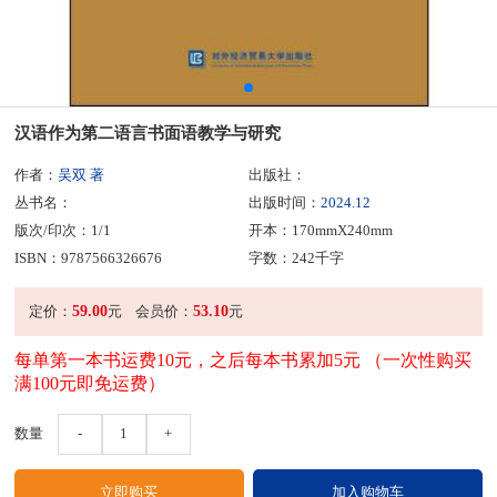
汉语作为第二语言书面语教学与研究
作者：
吴双 著
出版社：
丛书名：
出版时间：
2024.12
版次/印次：1/1
开本：170mmX240mm
ISBN：9787566326676
字数：242千字
59.00
53.10
定价：
元
会员价：
元
每单第一本书运费10元，之后每本书累加5元 （一次性购买
满100元即免运费）
数量
-
1
+