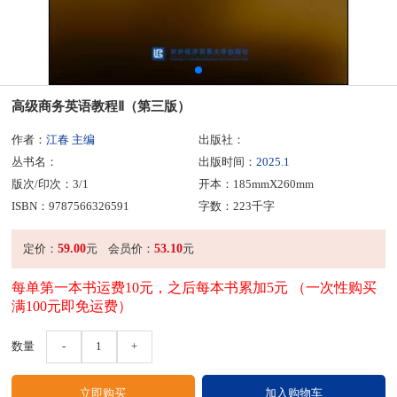
高级商务英语教程Ⅱ（第三版）
作者：
江春 主编
出版社：
丛书名：
出版时间：
2025.1
版次/印次：3/1
开本：185mmX260mm
ISBN：9787566326591
字数：223千字
59.00
53.10
定价：
元
会员价：
元
每单第一本书运费10元，之后每本书累加5元 （一次性购买
满100元即免运费）
数量
-
1
+