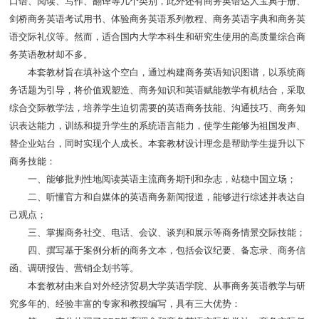
口语、阅读、写作、翻译等几个类别，此外还有商务英语达人宝典手册、
剑桥商务英语考试用书、体验商务英语系列教程、商务英语字典和商务英
语交际礼仪等。然而，适合国内大学本科生和研究生使用的高质量综合商
务英语教材却不多。
本套教材旨在填补这个空白，通过构建商务英语知识图谱，以系统商
务话题为引导，将价值观塑造、商务知识和英语赋能教学有机结合，采取
综合交际教学法，培养学生迫切需要的英语商务技能、沟通技巧、商务知
识表达能力，训练和提升学生的系统语言能力，使学生能够为祖国发声、
替企业站台，同时实现个人成长。本套教材设计理念是帮助学生提升以下
商务技能：
一、能够批判性地阅读英语主流商务期刊和杂志，站稳中国立场；
二、听懂官方和自媒体的英语商务新闻报道，能够进行综述并表达自
己观点；
三、掌握商务社交、电话、会议、谈判和展示等商务情景交际技能；
四、撰写基于案例分析的商务文本，包括会议纪要、备忘录、商务信
函、调研报告、营销企划书等。
本套教材由来自对外经济贸易大学英语学院、从事商务英语教学与研
究多年的、经验丰富的专家和教授编写，具有三大优势：