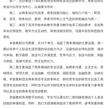
第一，充分体现了OBE教育理念和商务英语交际教学法，商务交际任
务设计以学生为中心，以成果为导向；
第二，以商务知识为语境，商务技能为核心，做到六个统一，即思
政、语言、商务知识、案例、商务写作和人文气息的有机融合与统一；
第三，体现了高等学校本科教学质量与教学改革工程的要求，具有商
务知识系统性、教学方法互动性、商务技能关联性、话题丰富性和思政培
养性。
本套教材分为两册，共18个单元，涵盖了商务领域的主要议题。第一
册以培养个人职业生涯所需的综合能力为主，议题包括全球化趋势、成功
与幸福、数字霸权、就业与工作满意度、竞争与压力、创业与创新、风险
与危机、道德与变化、跨文化胜任力。
第二册主要涵盖了商务领域的专业议题，如商务沟通、企业文化、营
销理念、管理大师、企业战略、经济政策、国际贸易、金融投资、法律合
规。本套教材适合商务英语专业的本科生、财经类专业的研究生以及工商
管理专业的研究生，同时也可以作为财经类专业本科生的考研复习参考用
书以及企业的商务英语培训教材。
本版教材具有数字化特征，学生可以通过扫二维码随堂测试个人英语
技能的掌握程度。同时，我们为授课教师提供了教师用书、参考答案和教