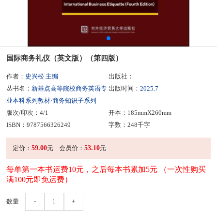
国际商务礼仪（英文版）（第四版）
作者：
史兴松 主编
出版社：
丛书名：
新基点高等院校商务英语专
出版时间：
2025.7
业本科系列教材·商务知识子系列
版次/印次：4/1
开本：185mmX260mm
ISBN：9787566326249
字数：248千字
59.00
53.10
定价：
元
会员价：
元
每单第一本书运费10元，之后每本书累加5元 （一次性购买
满100元即免运费）
数量
-
1
+