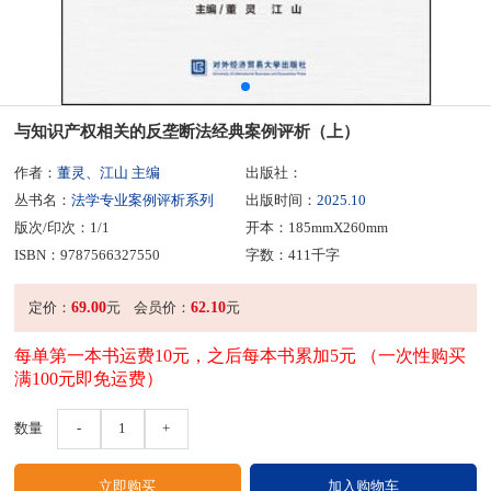
与知识产权相关的反垄断法经典案例评析（上）
作者：
董灵、江山 主编
出版社：
丛书名：
法学专业案例评析系列
出版时间：
2025.10
版次/印次：1/1
开本：185mmX260mm
ISBN：9787566327550
字数：411千字
69.00
62.10
定价：
元
会员价：
元
每单第一本书运费10元，之后每本书累加5元 （一次性购买
满100元即免运费）
数量
-
1
+