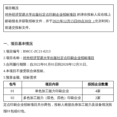
项目概况
对外经济贸易大学出版社定点印刷企业招标项目
的潜在投标人应在线上
邮箱报名并获取招标文件，并于
2021年12月15日09点30分（
北京时间）
前递交投标文件。
一、项目基本情况
1.
项目编号：BMCC-ZC21-0213
2.
项目名称：
对外经济贸易大学出版社定点印刷企业招标项目
3.
合同履行期限：
自
2022
年
01
月
01
日到
2028
年
12
月
31
日
。
4.
本项目不接受联合体投标。
5.
预算金额、
招标
需求
包号
项目内容
拟招企业数量
01
单色加工能力印刷企业
4
家
02
多色加工能力（双色、四色）印刷企业
2
家
定点印刷企业招标项目共分两包，投标人根据自身加工能力及设备情况投
报01包或02包。