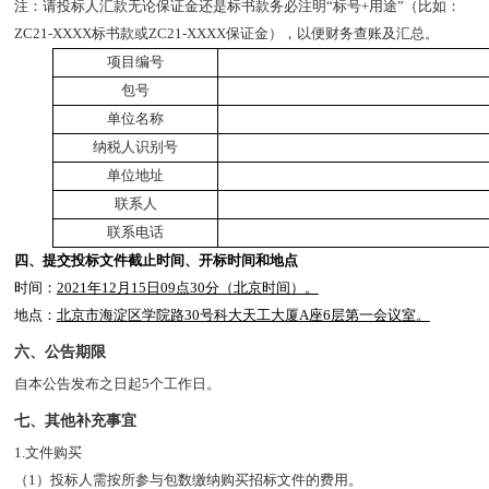
注：请投标人汇款无论保证金还是标书款务必注明“标号+用途”（比如：
ZC21-
XXXX标书款或
ZC21-
XXXX保证金），以便财务查账及汇总。
项目编号
包号
单位名称
纳税人识别号
单位地址
联系人
联系电话
四、提交投标文件截止时间、开标时间和地点
时间：
2021年12月15日09点30分（北京时间）。
地点：
北京市海淀区学院路30号科大天工大厦A座6层第一会议室。
六、公告期限
自本公告发布之日起5个工作日。
七、其他补充事宜
1.
文件购买
（1）投标人需按所参与包数缴纳购买招标文件的费用。